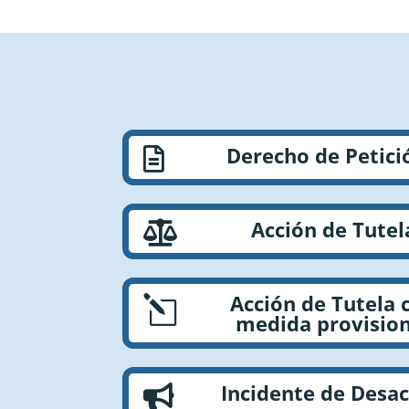
Derecho de Petici

Acción de Tutel

Acción de Tutela 
l
medida provision
Incidente de Desa
