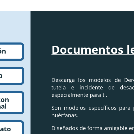
Documentos l
ón
a
Descarga los modelos de Dere
tutela e incidente de des
especialmente para ti.
con
al
Son modelos específicos para
huérfanas.
cato
Diseñados de forma amigable en